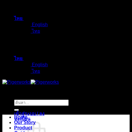
ข้าม
ไป
ไทย
ยัง
English
เนื้อหา
ไทย
ไทย
English
ไทย
ค้นหา:
เข้าสู่ระบบ / ลง
Home
ทะเบียน
Our Story
Product