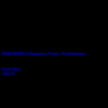
PIGER WORKS X Opaspong’s Project : The Masterpiece
เมษายน 8, 2026
Read More
view all