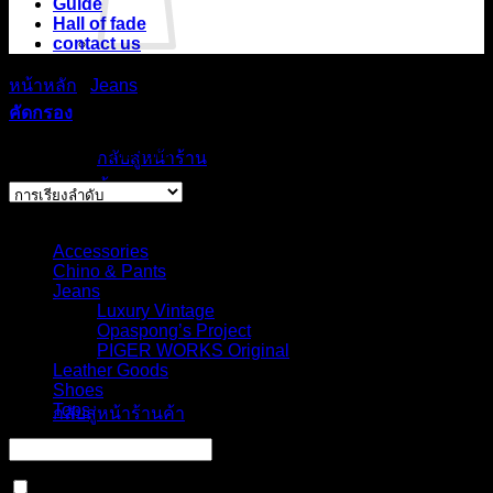
Guide
Hall of fade
contact us
หน้าหลัก
/
Jeans
ไม่มีสินค้าใน
/
Opaspong’s Project
คัดกรอง
ตะกร้า
Showing all 6 results
กลับสู่หน้าร้าน
ค้า
Select Jeans by Category
ตะกร้าสินค้า
Accessories
Chino & Pants
Jeans
Luxury Vintage
Opaspong’s Project
PIGER WORKS Original
ไม่มีสินค้าในตะกร้า
Leather Goods
Shoes
Tops
กลับสู่หน้าร้านค้า
In stock