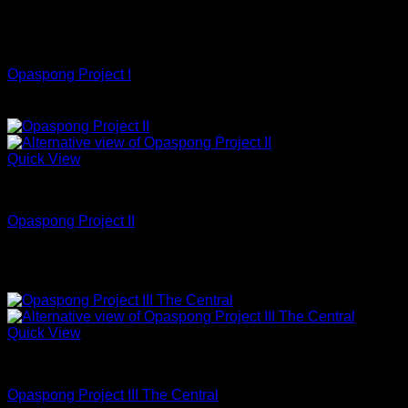
สินค้าหมดแล้ว
Jeans
Opaspong Project I
Quick View
Jeans
Opaspong Project II
19.8 oz Sanforized
Quick View
Jeans
Opaspong Project III The Central