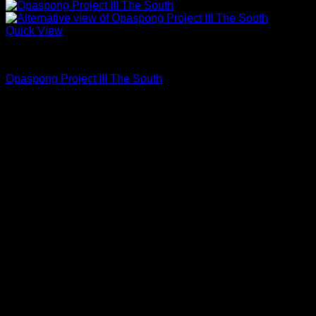
Quick View
Jeans
Opaspong Project III The South
17.68 oz Un-sanforized
ถ้ำหมูเสือ PIGER WORKS FACTORY & STORES
ที่ตั้ง : 168 ซอยพิบูลสงคราม 22 แยก 16 ตําบลบางเขน อําเภอเมือง
จังหวัดนนทบุรี 1100
เปิดให้บริการทุกวัน 10:00 - 20:00 น.
: 095-491-5665