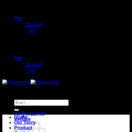
ข้าม
ไป
ไทย
ยัง
English
เนื้อหา
ไทย
ไทย
English
ไทย
ค้นหา:
เข้าสู่ระบบ / ลง
Home
ทะเบียน
Our Story
Product