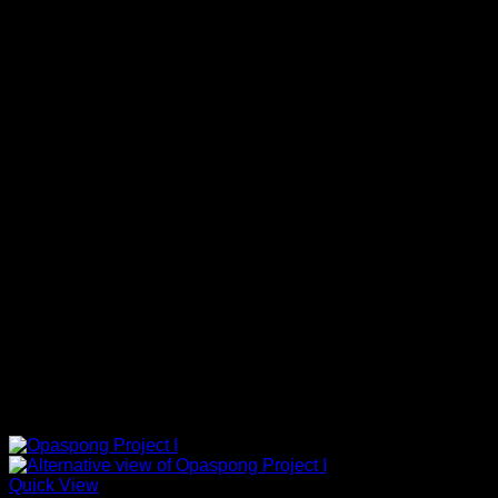
1677II
(0)
16RRNI
(0)
สินค้า Size
17SX
(0)
6
28
6
29
18GV
(0)
6
30
18PT
(0)
6
31
1920
(0)
6
32
6
33
1950
(0)
6
34
20BFH
(0)
6
35
6
36
20MF
(0)
6
37
20MFSI
(0)
6
38
6
39
21BSU
(0)
6
40
21BSUIBK
(0)
6
41
6
42
22ZZU
(0)
6
43
23MD
(0)
6
44
23ZZU
(0)
27GTT
(0)
Signature 17
(0)
Quick View