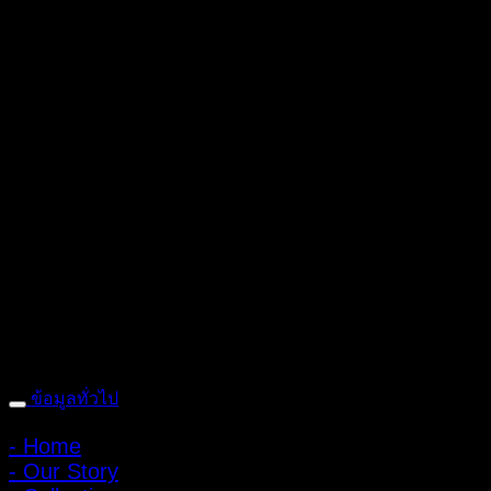
ถ้ำหมูเสือ PIGER WORKS FACTORY & STORES
ที่ตั้ง : 168 ซอย
พิบูลสงคราม 22 แยก 16 ตําบลบางเขน อําเภอเมือง จังหวัดนนทบุรี
1100 เปิดให้บริการทุกวัน 10:00 - 20:00 น.
: 095-491-5665
ข้อมูลทั่วไป
- Home
- Our Story