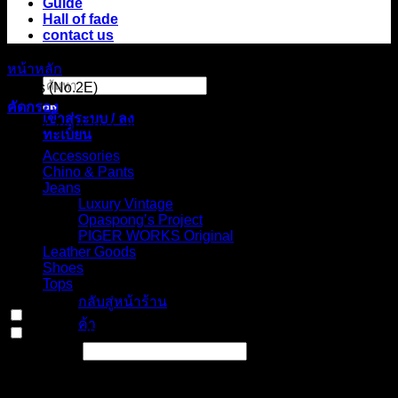
Guide
Hall of fade
contact us
หน้าหลัก
/
สินค้า Choose your fit for 13.4BFBK
/
Double knee
ค้นหา:
shorts (No.2E)
คัดกรอง
เข้าสู่ระบบ / ลง
Select Jeans by Category
ทะเบียน
Accessories
Chino & Pants
Jeans
Luxury Vintage
Opaspong’s Project
PIGER WORKS Original
ไม่มีสินค้าใน
Leather Goods
ตะกร้า
Shoes
Tops
กลับสู่หน้าร้าน
In stock
ค้า
On sale
(0)
Text search
ตะกร้าสินค้า
Select Jeans by Fits