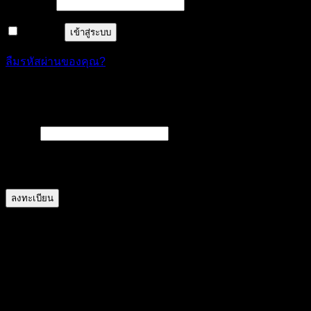
ต้องการ
รหัสผ่าน
*
จำฉันไว้
เข้าสู่ระบบ
ลืมรหัสผ่านของคุณ?
ลงทะเบียน
ต้องการ
อีเมล
*
A link to set a new password will be sent to your email
address.
ลงทะเบียน