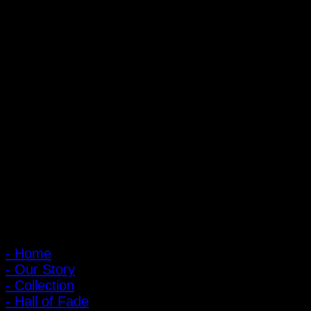
ถ้ำหมูเสือ PIGER WORKS FACTORY & STORES
ที่ตั้ง : 168 ซอยพิบูลสงคราม 22 แยก 16 ตําบลบางเขน อําเภอเมือง
จังหวัดนนทบุรี 1100
เปิดให้บริการทุกวัน 10:00 - 20:00 น.
: 095-491-5665
เมนูหลัก
- Home
- Our Story
- Collection
- Hall of Fade