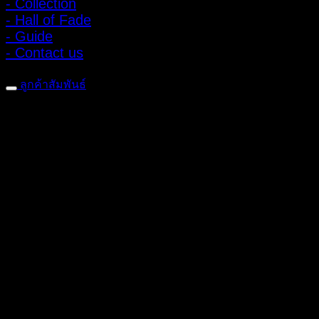
- Collection
- Hall of Fade
- Guide
- Contact us
ลูกค้าสัมพันธ์
- CONTACT US
- Account
สมัครรับข่าวสาร
ลงทะเบียนเพื่อรับข้อเสนอและส่วนลดพิเศษ
ติดตามได้ทางโซเชียลมีเดีย