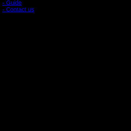
- Guide
- Contact us
ลูกค้าสัมพันธ์
- CONTACT US
- Account
สมัครรับข่าวสาร
ลงทะเบียนเพื่อรับข้อเสนอและส่วนลดพิเศษ
ติดตามได้ทางโซเชียลมีเดีย