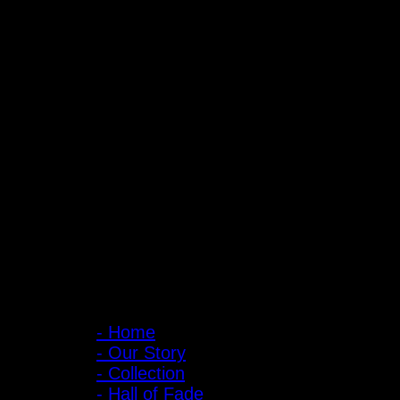
ถ้ำหมูเสือ PIGER WORKS FACTORY & STORES
ที่ตั้ง : 168 ซอยพิบูลสงคราม 22 แยก 16 ตําบลบางเขน อําเภอเมือง จั
เปิดให้บริการทุกวัน 10:00 - 20:00 น.
: 095-491-5665
เมนูหลัก
- Home
- Our Story
- Collection
- Hall of Fade