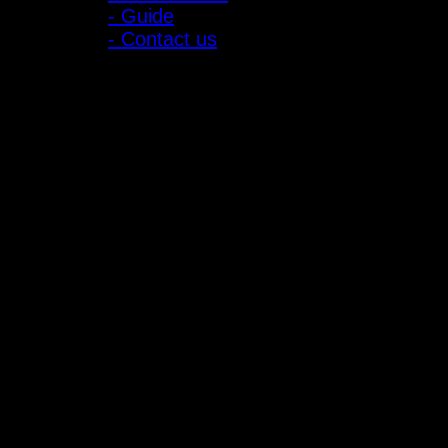
- Guide
- Contact us
ลูกค้าสัมพันธ์
- CONTACT US
- Account
สมัครรับข่าวสาร
ลงทะเบียนเพื่อรับข้อเสนอและส่วนลดพิเศษ
ติดตามได้ทางโซเชียลมีเดีย