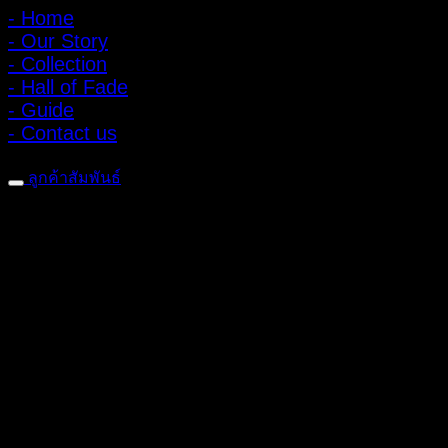
- Home
- Our Story
- Collection
- Hall of Fade
- Guide
- Contact us
ลูกค้าสัมพันธ์
- CONTACT US
- Account
สมัครรับข่าวสาร
ลงทะเบียนเพื่อรับข้อเสนอและส่วนลดพิเศษ
ติดตามได้ทางโซเชียลมีเดีย