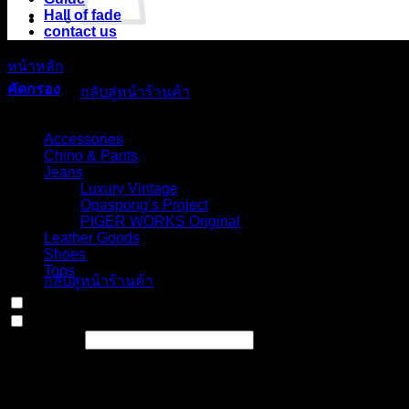
Hall of fade
contact us
ไม่มีสินค้าในตะกร้า
หน้าหลัก
/
สินค้า Choose your fit for 13.4BFBK
/
Semi bootcut, 
คัดกรอง
กลับสู่หน้าร้านค้า
Select Jeans by Category
ตะกร้าสินค้า
Accessories
Chino & Pants
Jeans
Luxury Vintage
Opaspong’s Project
PIGER WORKS Original
Leather Goods
ไม่มีสินค้าในตะกร้า
Shoes
Tops
กลับสู่หน้าร้านค้า
In stock
On sale
(0)
Text search
Select Jeans by Fits