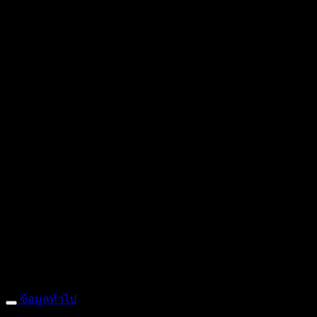
ถ้ำหมูเสือ PIGER WORKS FACTORY & STORES
ที่ตั้ง : 168 ซอ
: 095-491-5665
ข้อมูลทั่วไป