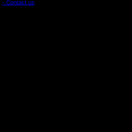
- Contact us
ลูกค้าสัมพันธ์
- CONTACT US
- Account
สมัครรับข่าวสาร
ลงทะเบียนเพื่อรับข้อเสนอและส่วนลดพิเศษ
ติดตามได้ทางโซเชียลมีเดีย