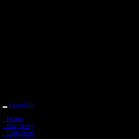
ถ้ำหมูเสือ PIGER WORKS FACTORY & STORES
ที่ตั้ง : 168 ซอย
พิบูลสงคราม 22 แยก 16 ตําบลบางเขน อําเภอเมือง จังหวัดนนทบุรี
1100 เปิดให้บริการทุกวัน 10:00 - 20:00 น.
: 095-491-5665
ข้อมูลทั่วไป
- Home
- Our Story
- Collection