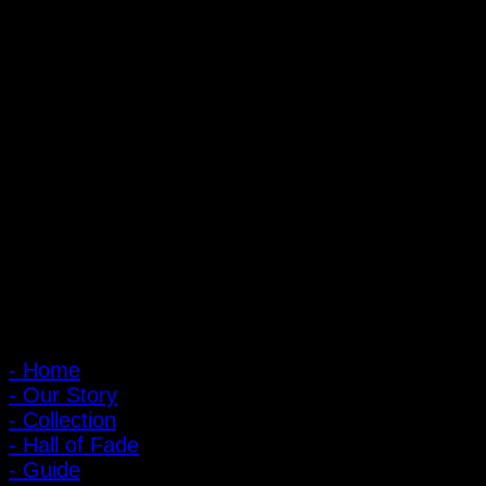
ถ้ำหมูเสือ PIGER WORKS FACTORY & STORES
ที่ตั้ง : 168 ซอยพิบูลสงคราม 22 แยก 16 ตําบลบางเขน อําเภอเมือง
จังหวัดนนทบุรี 1100
เปิดให้บริการทุกวัน 10:00 - 20:00 น.
: 095-491-5665
เมนูหลัก
- Home
- Our Story
- Collection
- Hall of Fade
- Guide