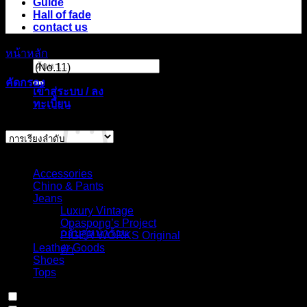
Guide
Hall of fade
contact us
หน้าหลัก
/
สินค้า Choose your fit for 13NF
/
Double knee
ค้นหา:
pants (No.11)
คัดกรอง
เข้าสู่ระบบ / ลง
ทะเบียน
แสดง 1 รายการ
Select Jeans by Category
Accessories
Chino & Pants
ไม่มีสินค้าใน
Jeans
ตะกร้า
Luxury Vintage
Opaspong’s Project
กลับสู่หน้าร้าน
PIGER WORKS Original
Leather Goods
ค้า
Shoes
Tops
ตะกร้าสินค้า
In stock