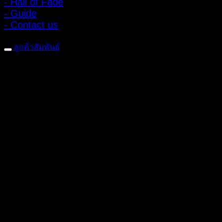
- Hall of Fade
- Guide
- Contact us
ลูกค้าสัมพันธ์
- CONTACT US
- Account
สมัครรับข่าวสาร
ลงทะเบียนเพื่อรับข้อเสนอและส่วนลดพิเศษ
ติดตามได้ทางโซเชียลมีเดีย