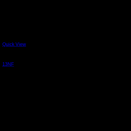
Quick View
Jeans
13NF
13 oz Sanforized