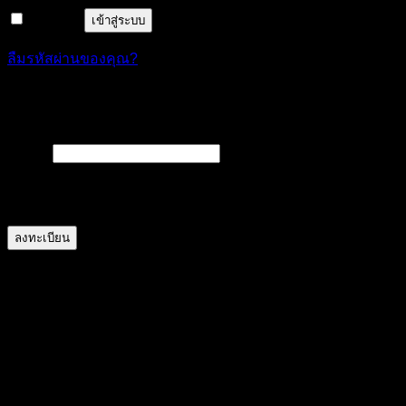
จำฉันไว้
เข้าสู่ระบบ
ลืมรหัสผ่านของคุณ?
ลงทะเบียน
ต้องการ
อีเมล
*
A link to set a new password will be sent to your email
address.
ลงทะเบียน