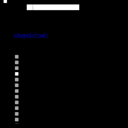
On sale
(0)
Text search
Select Jeans by Fits
ไม่มีสินค้าในตะกร้า
กลับสู่หน้าร้านค้า
Select Jeans by Fabric
12HS
(0)
12TH
(0)
13.4BFBK
(0)
13NF
(1)
145VT
(0)
14EB
(0)
14HO
(0)
155GZN
(0)
155GZS
(0)
165RX
(0)
1677II
(0)
16RRNI
(0)
17SX
(0)