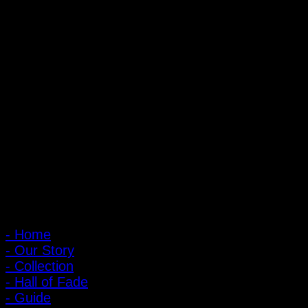
ถ้ำหมูเสือ PIGER WORKS FACTORY & STORES
ที่ตั้ง : 168 ซอยพิบูลสงคราม 22 แยก 16 ตําบลบางเขน อําเภอเมือง
จังหวัดนนทบุรี 1100
เปิดให้บริการทุกวัน 10:00 - 20:00 น.
: 095-491-5665
เมนูหลัก
- Home
- Our Story
- Collection
- Hall of Fade
- Guide