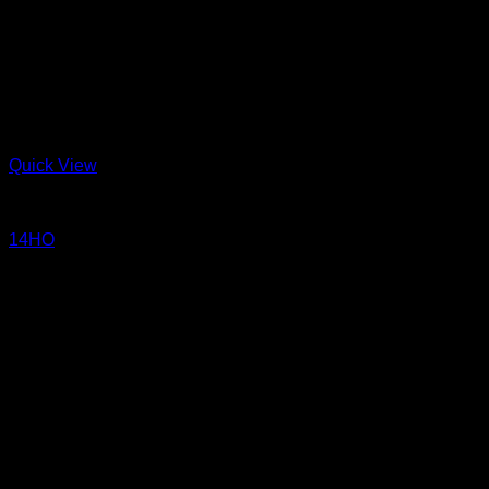
Quick View
Jeans
14HO
14 oz Sanforized