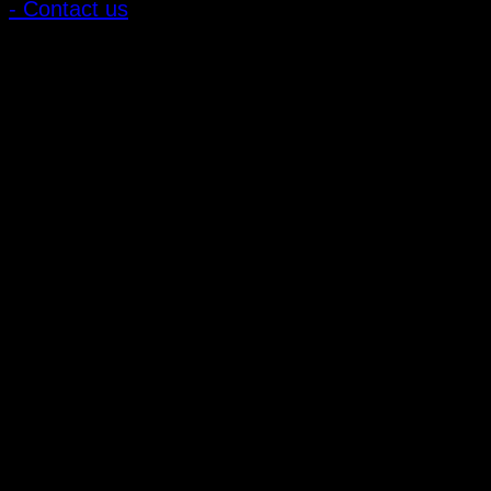
- Contact us
ลูกค้าสัมพันธ์
- CONTACT US
- Account
สมัครรับข่าวสาร
ลงทะเบียนเพื่อรับข้อเสนอและส่วนลดพิเศษ
ติดตามได้ทางโซเชียลมีเดีย