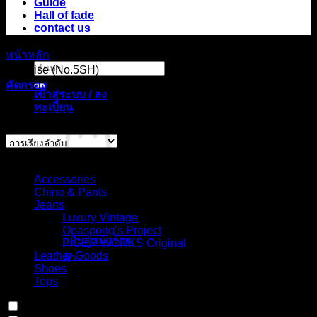
Guide
Hall of fade
contact us
หน้าหลัก
/
สินค้า Choose your fit for 14HO
/
Slim straight,
ค้นหา:
high rise (No.5SH)
คัดกรอง
เข้าสู่ระบบ / ลง
ทะเบียน
แสดง 1 รายการ
Select Jeans by Category
Accessories
Chino & Pants
ไม่มีสินค้าใน
Jeans
ตะกร้า
Luxury Vintage
Opaspong’s Project
กลับสู่หน้าร้าน
PIGER WORKS Original
Leather Goods
ค้า
Shoes
Tops
ตะกร้าสินค้า
In stock