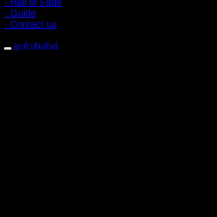
- Hall of Fade
- Guide
- Contact us
ลูกค้าสัมพันธ์
- CONTACT US
- Account
สมัครรับข่าวสาร
ลงทะเบียนเพื่อรับข้อเสนอและส่วนลดพิเศษ
ติดตามได้ทางโซเชียลมีเดีย