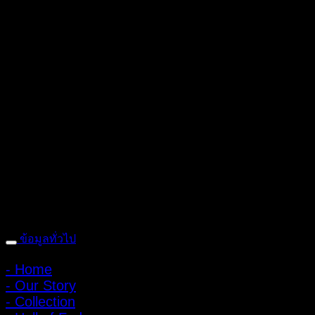
ถ้ำหมูเสือ PIGER WORKS FACTORY & STORES
ที่ตั้ง : 168 ซอย
พิบูลสงคราม 22 แยก 16 ตําบลบางเขน อําเภอเมือง จังหวัดนนทบุรี
1100 เปิดให้บริการทุกวัน 10:00 - 20:00 น.
: 095-491-5665
ข้อมูลทั่วไป
- Home
- Our Story
- Collection