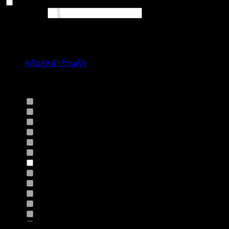
On sale
(0)
Text search
Select Jeans by Fits
ไม่มีสินค้าในตะกร้า
กลับสู่หน้าร้านค้า
Select Jeans by Fabric
12HS
(0)
12TH
(0)
13.4BFBK
(0)
13NF
(0)
145VT
(0)
14EB
(0)
14HO
(1)
155GZN
(0)
155GZS
(0)
165RX
(0)
1677II
(0)
16RRNI
(0)
17SX
(0)