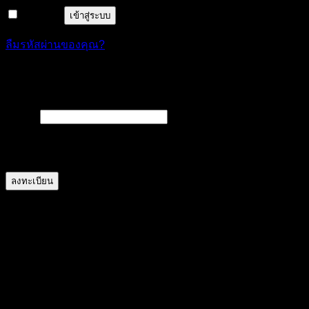
จำฉันไว้
เข้าสู่ระบบ
ลืมรหัสผ่านของคุณ?
ลงทะเบียน
ต้องการ
อีเมล
*
A link to set a new password will be sent to your email
address.
ลงทะเบียน