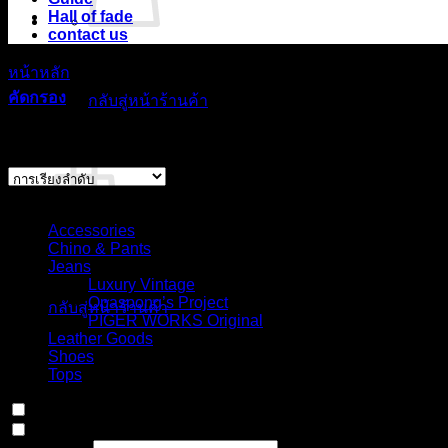
Hall of fade
contact us
ไม่มีสินค้าในตะกร้า
หน้าหลัก
/
สินค้า Choose your fit for 155GZN
/
Slim straight, mi
คัดกรอง
กลับสู่หน้าร้านค้า
แสดง 1 รายการ
ตะกร้าสินค้า
Select Jeans by Category
Accessories
Chino & Pants
ไม่มีสินค้าในตะกร้า
Jeans
Luxury Vintage
Opaspong’s Project
กลับสู่หน้าร้านค้า
PIGER WORKS Original
Leather Goods
Shoes
Tops
In stock
On sale
(0)