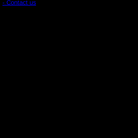
- Contact us
ลูกค้าสัมพันธ์
- CONTACT US
- Account
สมัครรับข่าวสาร
ลงทะเบียนเพื่อรับข้อเสนอและส่วนลดพิเศษ
ติดตามได้ทางโซเชียลมีเดีย