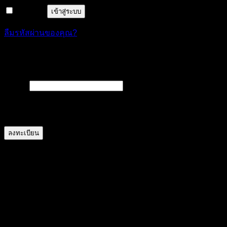
จำฉันไว้
เข้าสู่ระบบ
ลืมรหัสผ่านของคุณ?
ลงทะเบียน
ต้องการ
อีเมล
*
A link to set a new password will be sent to your email
address.
ลงทะเบียน