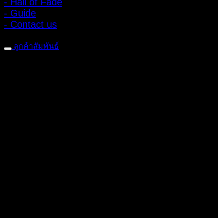
- Hall of Fade
- Guide
- Contact us
ลูกค้าสัมพันธ์
- CONTACT US
- Account
สมัครรับข่าวสาร
ลงทะเบียนเพื่อรับข้อเสนอและส่วนลดพิเศษ
ติดตามได้ทางโซเชียลมีเดีย