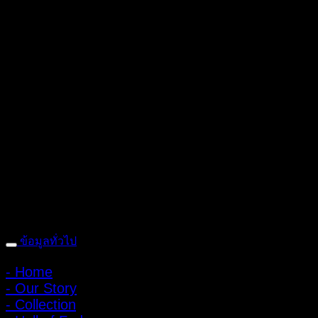
ถ้ำหมูเสือ PIGER WORKS FACTORY & STORES
ที่ตั้ง : 168 ซอย
พิบูลสงคราม 22 แยก 16 ตําบลบางเขน อําเภอเมือง จังหวัดนนทบุรี
1100 เปิดให้บริการทุกวัน 10:00 - 20:00 น.
: 095-491-5665
ข้อมูลทั่วไป
- Home
- Our Story
- Collection