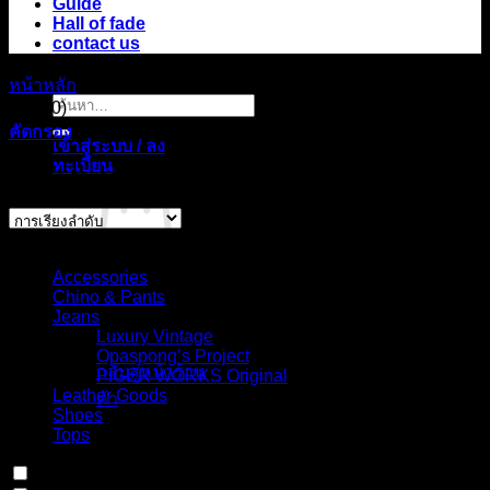
Guide
Hall of fade
contact us
หน้าหลัก
/
สินค้า Choose your fit for 18PT
/
Carpenter pants
ค้นหา:
(No.10)
คัดกรอง
เข้าสู่ระบบ / ลง
ทะเบียน
แสดง 1 รายการ
Select Jeans by Category
Accessories
Chino & Pants
ไม่มีสินค้าใน
Jeans
ตะกร้า
Luxury Vintage
Opaspong’s Project
กลับสู่หน้าร้าน
PIGER WORKS Original
Leather Goods
ค้า
Shoes
Tops
ตะกร้าสินค้า
In stock