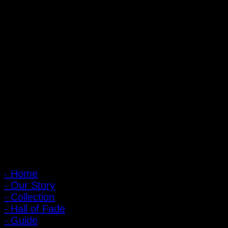
ถ้ำหมูเสือ PIGER WORKS FACTORY & STORES
ที่ตั้ง : 168 ซอยพิบูลสงคราม 22 แยก 16 ตําบลบางเขน อําเภอเมือง
จังหวัดนนทบุรี 1100
เปิดให้บริการทุกวัน 10:00 - 20:00 น.
: 095-491-5665
เมนูหลัก
- Home
- Our Story
- Collection
- Hall of Fade
- Guide