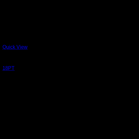
Quick View
Jeans
18PT
18 oz Sanforized