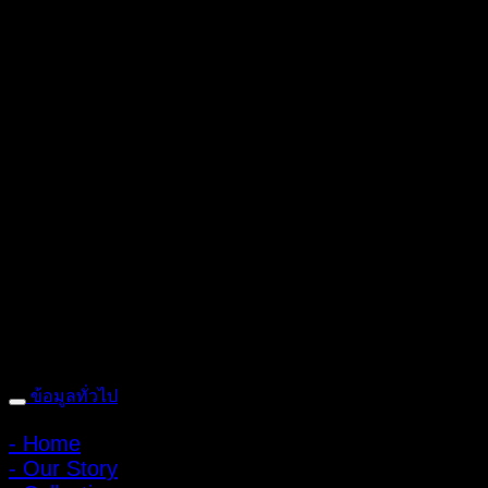
ถ้ำหมูเสือ PIGER WORKS FACTORY & STORES
ที่ตั้ง : 168 ซอย
พิบูลสงคราม 22 แยก 16 ตําบลบางเขน อําเภอเมือง จังหวัดนนทบุรี
1100 เปิดให้บริการทุกวัน 10:00 - 20:00 น.
: 095-491-5665
ข้อมูลทั่วไป
- Home
- Our Story