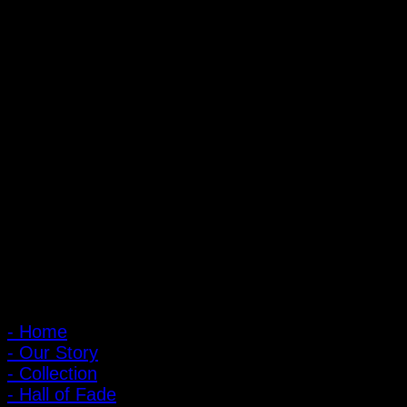
ถ้ำหมูเสือ PIGER WORKS FACTORY & STORES
ที่ตั้ง : 168 ซอยพิบูลสงคราม 22 แยก 16 ตําบลบางเขน อําเภอเมือง
จังหวัดนนทบุรี 1100
เปิดให้บริการทุกวัน 10:00 - 20:00 น.
: 095-491-5665
เมนูหลัก
- Home
- Our Story
- Collection
- Hall of Fade