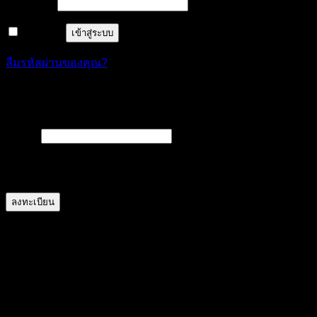
ต้องการ
รหัสผ่าน
*
จำฉันไว้
เข้าสู่ระบบ
ลืมรหัสผ่านของคุณ?
ลงทะเบียน
ต้องการ
อีเมล
*
A link to set a new password will be sent to your email
address.
ลงทะเบียน