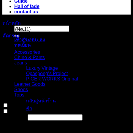
Guide
Hall of fade
contact us
หน้าหลัก
/
สินค้า Choose your fit for 18PT
/
Double knee
ค้นหา:
pants (No.11)
คัดกรอง
เข้าสู่ระบบ / ลง
Select Jeans by Category
ทะเบียน
Accessories
Chino & Pants
Jeans
Luxury Vintage
Opaspong’s Project
PIGER WORKS Original
ไม่มีสินค้าใน
Leather Goods
ตะกร้า
Shoes
Tops
กลับสู่หน้าร้าน
In stock
ค้า
On sale
(0)
Text search
ตะกร้าสินค้า
Select Jeans by Fits