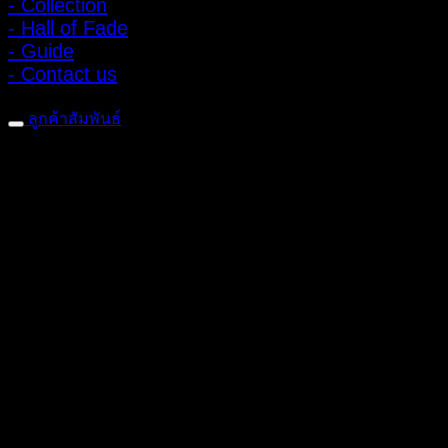
- Collection
- Hall of Fade
- Guide
- Contact us
ลูกค้าสัมพันธ์
- CONTACT US
- Account
สมัครรับข่าวสาร
ลงทะเบียนเพื่อรับข้อเสนอและส่วนลดพิเศษ
ติดตามได้ทางโซเชียลมีเดีย