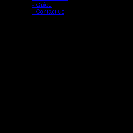
- Guide
- Contact us
ลูกค้าสัมพันธ์
- CONTACT US
- Account
สมัครรับข่าวสาร
ลงทะเบียนเพื่อรับข้อเสนอและส่วนลดพิเศษ
ติดตามได้ทางโซเชียลมีเดีย