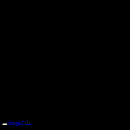
ถ้ำหมูเสือ PIGER WORKS FACTORY & STORES
ที่ตั้ง : 168 ซอ
: 095-491-5665
ข้อมูลทั่วไป