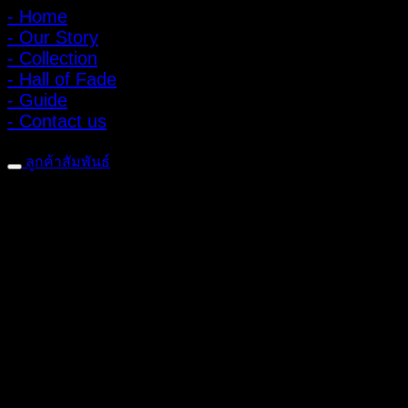
- Home
- Our Story
- Collection
- Hall of Fade
- Guide
- Contact us
ลูกค้าสัมพันธ์
- CONTACT US
- Account
สมัครรับข่าวสาร
ลงทะเบียนเพื่อรับข้อเสนอและส่วนลดพิเศษ
ติดตามได้ทางโซเชียลมีเดีย