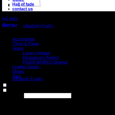
Hall of fade
contact us
ไม่มีสินค้าในตะกร้า
หน้าหลัก
/
สินค้า Choose your fit for 18PT
/
Double knee shorts
คัดกรอง
กลับสู่หน้าร้านค้า
Select Jeans by Category
ตะกร้าสินค้า
Accessories
Chino & Pants
Jeans
Luxury Vintage
Opaspong’s Project
PIGER WORKS Original
Leather Goods
ไม่มีสินค้าในตะกร้า
Shoes
Tops
กลับสู่หน้าร้านค้า
In stock
On sale
(0)
Text search
Select Jeans by Fits