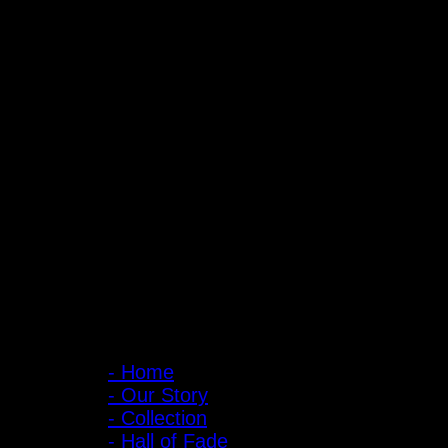
ถ้ำหมูเสือ PIGER WORKS FACTORY & STORES
ที่ตั้ง : 168 ซอยพิบูลสงคราม 22 แยก 16 ตําบลบางเขน อําเภอเมือง จั
เปิดให้บริการทุกวัน 10:00 - 20:00 น.
: 095-491-5665
เมนูหลัก
- Home
- Our Story
- Collection
- Hall of Fade