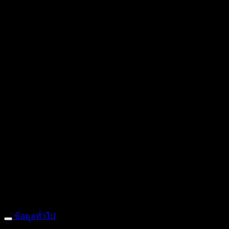
ถ้ำหมูเสือ PIGER WORKS FACTORY & STORES
ที่ตั้ง : 168 ซอ
: 095-491-5665
ข้อมูลทั่วไป