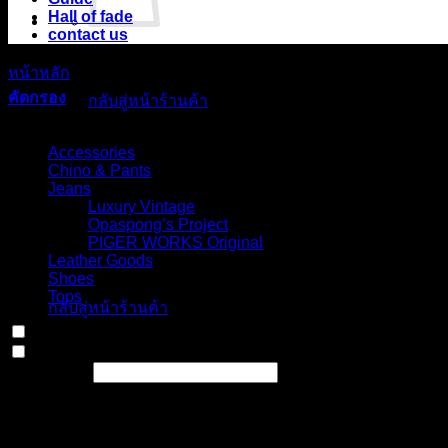
Hall of fade
contact us
ไม่มีสินค้าในตะกร้า
หน้าหลัก
/
สินค้า Choose your fit for 20MFSI
/
Double knee shor
คัดกรอง
กลับสู่หน้าร้านค้า
Select Jeans by Category
ตะกร้าสินค้า
Accessories
Chino & Pants
Jeans
Luxury Vintage
Opaspong’s Project
PIGER WORKS Original
Leather Goods
ไม่มีสินค้าในตะกร้า
Shoes
Tops
กลับสู่หน้าร้านค้า
In stock
On sale
(0)
Text search
Select Jeans by Fits