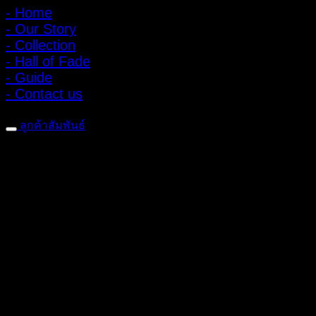
- Home
- Our Story
- Collection
- Hall of Fade
- Guide
- Contact us
ลูกค้าสัมพันธ์
- CONTACT US
- Account
สมัครรับข่าวสาร
ลงทะเบียนเพื่อรับข้อเสนอและส่วนลดพิเศษ
ติดตามได้ทางโซเชียลมีเดีย