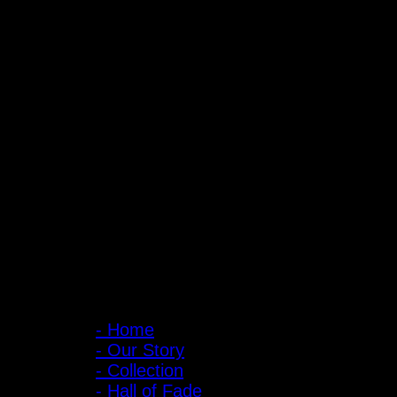
ถ้ำหมูเสือ PIGER WORKS FACTORY & STORES
ที่ตั้ง : 168 ซอยพิบูลสงคราม 22 แยก 16 ตําบลบางเขน อําเภอเมือง จั
เปิดให้บริการทุกวัน 10:00 - 20:00 น.
: 095-491-5665
เมนูหลัก
- Home
- Our Story
- Collection
- Hall of Fade