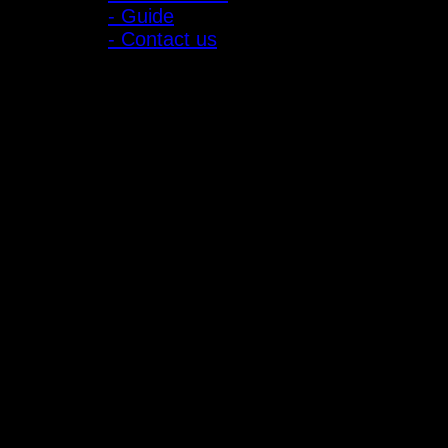
- Guide
- Contact us
ลูกค้าสัมพันธ์
- CONTACT US
- Account
สมัครรับข่าวสาร
ลงทะเบียนเพื่อรับข้อเสนอและส่วนลดพิเศษ
ติดตามได้ทางโซเชียลมีเดีย