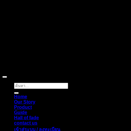
ลงทะเบียนเพื่อรับข้อเสนอและส่วนลดพิเศษ
ติดตามได้ทางโซเชียลมีเดีย
Copyright © 2026 Pigerworks.com All Rights Reserved.
ค้นหา:
Home
Our Story
Product
Guide
Hall of fade
contact us
เข้าสู่ระบบ / ลงทะเบียน