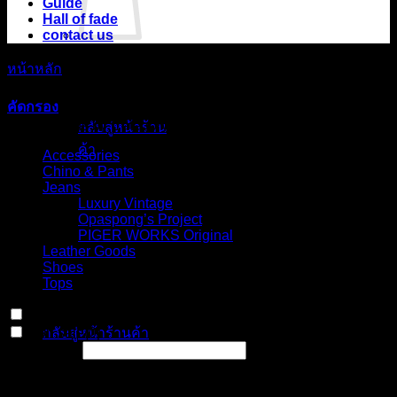
Guide
Hall of fade
contact us
หน้าหลัก
/
สินค้า Choose your fit for 21BSU
ไม่มีสินค้าใน
/
Carpenter
shorts (No.2B)
ตะกร้า
คัดกรอง
Select Jeans by Category
กลับสู่หน้าร้าน
ค้า
Accessories
Chino & Pants
ตะกร้าสินค้า
Jeans
Luxury Vintage
Opaspong’s Project
PIGER WORKS Original
Leather Goods
Shoes
Tops
ไม่มีสินค้าในตะกร้า
In stock
On sale
กลับสู่หน้าร้านค้า
(0)
Text search
Select Jeans by Fits