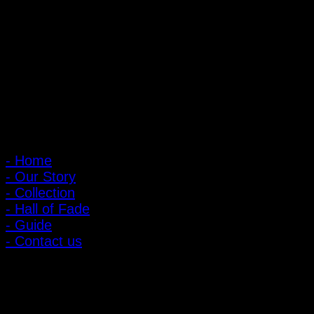
จังหวัดนนทบุรี 1100
เปิดให้บริการทุกวัน 10:00 - 20:00 น.
: 095-491-5665
เมนูหลัก
- Home
- Our Story
- Collection
- Hall of Fade
- Guide
- Contact us
ลูกค้าสัมพันธ์