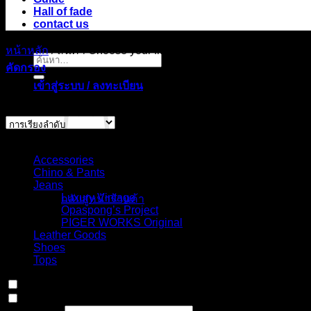
Hall of fade
contact us
หน้าหลัก
/
สินค้า Choose your fit for 21BSU
/
Slim straight, mid
ค้นหา:
คัดกรอง
เข้าสู่ระบบ / ลงทะเบียน
แสดง 1 รายการ
Select Jeans by Category
Accessories
ไม่มีสินค้าในตะกร้า
Chino & Pants
Jeans
Luxury Vintage
กลับสู่หน้าร้านค้า
Opaspong’s Project
PIGER WORKS Original
ตะกร้าสินค้า
Leather Goods
Shoes
Tops
In stock
On sale
(0)