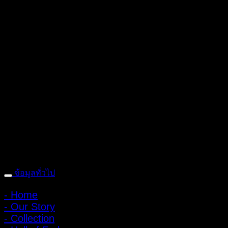
ถ้ำหมูเสือ PIGER WORKS FACTORY & STORES
ที่ตั้ง : 168 ซอย
พิบูลสงคราม 22 แยก 16 ตําบลบางเขน อําเภอเมือง จังหวัดนนทบุรี
1100 เปิดให้บริการทุกวัน 10:00 - 20:00 น.
: 095-491-5665
ข้อมูลทั่วไป
- Home
- Our Story
- Collection