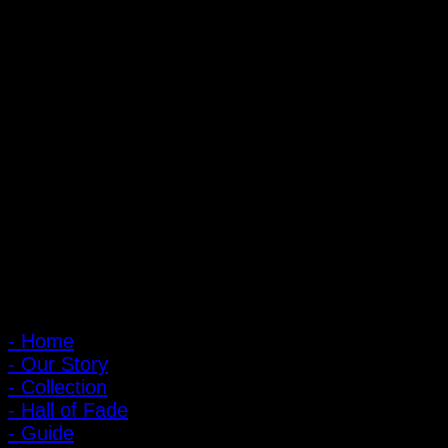
ถ้ำหมูเสือ PIGER WORKS FACTORY & STORES
ที่ตั้ง : 168 ซอยพิบูลสงคราม 22 แยก 16 ตําบลบางเขน อําเภอเมือง
จังหวัดนนทบุรี 1100
เปิดให้บริการทุกวัน 10:00 - 20:00 น.
: 095-491-5665
เมนูหลัก
- Home
- Our Story
- Collection
- Hall of Fade
- Guide