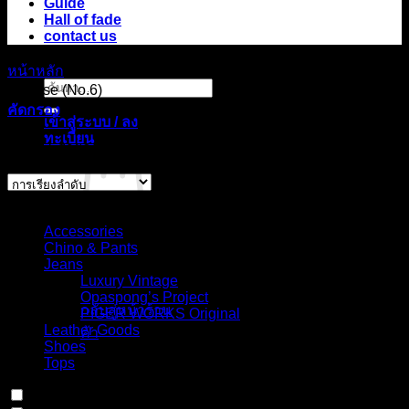
Guide
Hall of fade
contact us
หน้าหลัก
/
สินค้า Choose your fit for 27GTT
/
Semi bootcut,
ค้นหา:
mid rise (No.6)
คัดกรอง
เข้าสู่ระบบ / ลง
ทะเบียน
แสดง 1 รายการ
Select Jeans by Category
Accessories
Chino & Pants
ไม่มีสินค้าใน
Jeans
ตะกร้า
Luxury Vintage
Opaspong’s Project
กลับสู่หน้าร้าน
PIGER WORKS Original
Leather Goods
ค้า
Shoes
Tops
ตะกร้าสินค้า
In stock