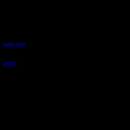
Quick View
Jeans
27GTT
27 oz Sanforized