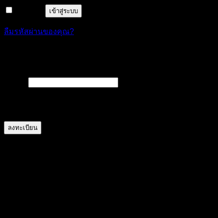
จำฉันไว้
เข้าสู่ระบบ
ลืมรหัสผ่านของคุณ?
ลงทะเบียน
ต้องการ
อีเมล
*
A link to set a new password will be sent to your email
address.
ลงทะเบียน