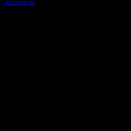
- Contact us
ลูกค้าสัมพันธ์
- CONTACT US
- Account
สมัครรับข่าวสาร
ลงทะเบียนเพื่อรับข้อเสนอและส่วนลดพิเศษ
ติดตามได้ทางโซเชียลมีเดีย