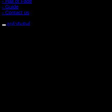
- Hall of Fade
- Guide
- Contact us
ลูกค้าสัมพันธ์
- CONTACT US
- Account
สมัครรับข่าวสาร
ลงทะเบียนเพื่อรับข้อเสนอและส่วนลดพิเศษ
ติดตามได้ทางโซเชียลมีเดีย