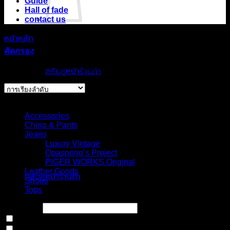
Guide
Hall of fade
contact us
หน้าหลัก
/
สินค้า Inseam
ไม่มีสินค้าใน
/
L30
ตะกร้า
คัดกรอง
Showing 1–12 of 16 results
กลับสู่หน้าร้านค้า
ตะกร้าสินค้า
Select Jeans by Category
Accessories
Chino & Pants
Jeans
Luxury Vintage
Opaspong’s Project
ไม่มีสินค้าในตะกร้า
PIGER WORKS Original
Leather Goods
กลับสู่หน้าร้านค้า
Shoes
Tops
Price filter
In stock
On sale
(0)