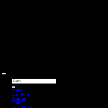
ลงทะเบียนเพื่อรับข้อเสนอและส่วนลดพิเศษ
ติดตามได้ทางโซเชียลมีเดีย
Copyright © 2026 Pigerworks.com All Rights Reserved.
ค้นหา:
Home
Our Story
Product
Guide
Hall of fade