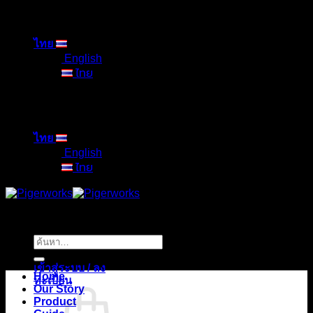
ข้าม
ไป
ไทย
ยัง
English
เนื้อหา
ไทย
ไทย
English
ไทย
ค้นหา:
เข้าสู่ระบบ / ลง
Home
ทะเบียน
Our Story
Product