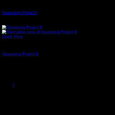
Jeans
Opaspong Project I
Quick View
Jeans
Opaspong Project II
19.8 oz Sanforized
1
2