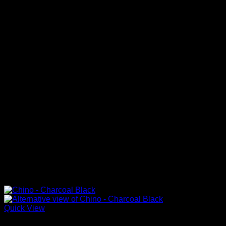
18GV
(0)
สินค้า Size
18PT
(0)
1920
(0)
16
28
28
1950
(0)
16
29
29
20BFH
(0)
16
30
30
20MF
(0)
16
31
31
20MFSI
(0)
16
32
32
16
33
33
21BSU
(0)
16
34
34
21BSUIBK
(0)
16
35
35
22ZZU
(0)
16
36
36
23MD
(0)
16
37
37
23ZZU
(0)
16
38
38
27GTT
(0)
16
39
39
Signature 17
(0)
16
40
40
16
41
41
16
42
42
16
43
43
16
44
44
Quick View
Chino & Pants