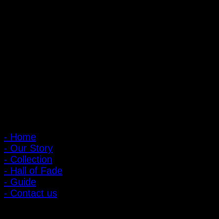
ถ้ำหมูเสือ PIGER WORKS FACTORY & STORES
ที่ตั้ง : 168 ซอยพิบูลสงคราม 22 แยก 16 ตําบลบางเขน อําเภอเมือง
จังหวัดนนทบุรี 1100
เปิดให้บริการทุกวัน 10:00 - 20:00 น.
: 095-491-5665
เมนูหลัก
- Home
- Our Story
- Collection
- Hall of Fade
- Guide
- Contact us