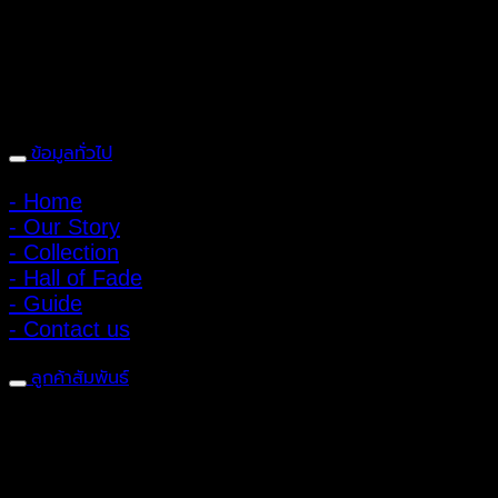
1100 เปิดให้บริการทุกวัน 10:00 - 20:00 น.
: 095-491-5665
ข้อมูลทั่วไป
- Home
- Our Story
- Collection
- Hall of Fade
- Guide
- Contact us
ลูกค้าสัมพันธ์
- CONTACT US
- Account
สมัครรับข่าวสาร