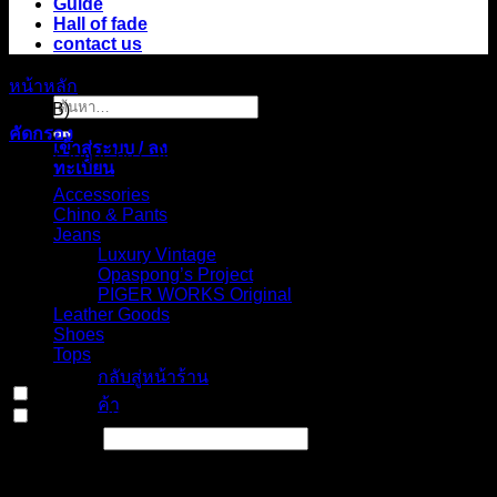
Guide
Hall of fade
contact us
หน้าหลัก
/
สินค้า Choose your fit for 20MF
/
Carpenter shorts
ค้นหา:
(No.2B)
คัดกรอง
เข้าสู่ระบบ / ลง
Select Jeans by Category
ทะเบียน
Accessories
Chino & Pants
Jeans
Luxury Vintage
Opaspong’s Project
PIGER WORKS Original
ไม่มีสินค้าใน
Leather Goods
ตะกร้า
Shoes
Tops
กลับสู่หน้าร้าน
In stock
ค้า
On sale
(0)
Text search
ตะกร้าสินค้า
Select Jeans by Fits