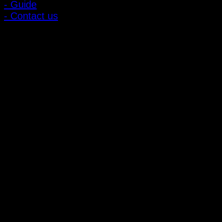
- Guide
- Contact us
ลูกค้าสัมพันธ์
- CONTACT US
- Account
สมัครรับข่าวสาร
ลงทะเบียนเพื่อรับข้อเสนอและส่วนลดพิเศษ
ติดตามได้ทางโซเชียลมีเดีย