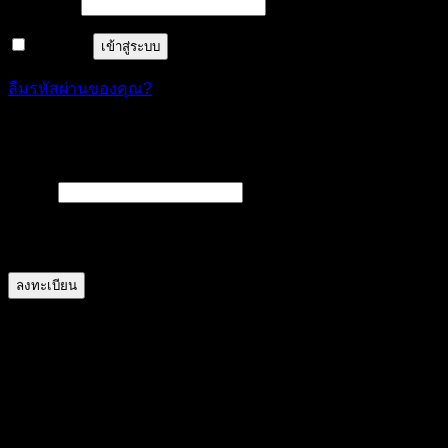
ต้องการ
รหัสผ่าน
*
จำฉันไว้
เข้าสู่ระบบ
ลืมรหัสผ่านของคุณ?
ลงทะเบียน
ต้องการ
อีเมล
*
A link to set a new password will be sent to your email
address.
ลงทะเบียน