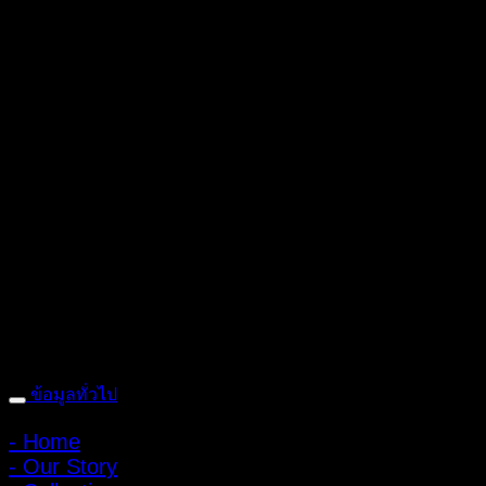
ถ้ำหมูเสือ PIGER WORKS FACTORY & STORES
ที่ตั้ง : 168 ซอย
พิบูลสงคราม 22 แยก 16 ตําบลบางเขน อําเภอเมือง จังหวัดนนทบุรี
1100 เปิดให้บริการทุกวัน 10:00 - 20:00 น.
: 095-491-5665
ข้อมูลทั่วไป
- Home
- Our Story