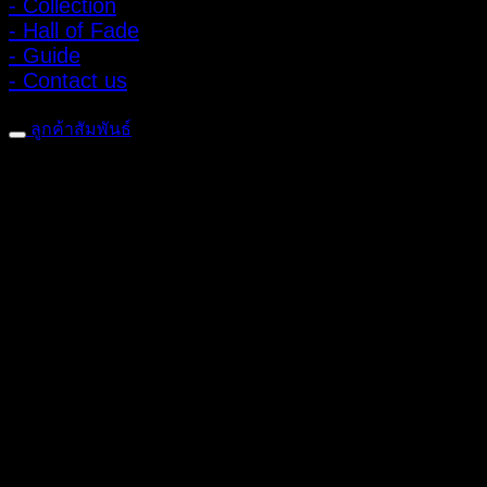
- Collection
- Hall of Fade
- Guide
- Contact us
ลูกค้าสัมพันธ์
- CONTACT US
- Account
สมัครรับข่าวสาร
ลงทะเบียนเพื่อรับข้อเสนอและส่วนลดพิเศษ
ติดตามได้ทางโซเชียลมีเดีย