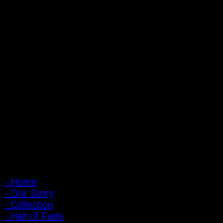
ถ้ำหมูเสือ PIGER WORKS FACTORY & STORES
ที่ตั้ง : 168 ซอยพิบูลสงคราม 22 แยก 16 ตําบลบางเขน อําเภอเมือง
จังหวัดนนทบุรี 1100
เปิดให้บริการทุกวัน 10:00 - 20:00 น.
: 095-491-5665
เมนูหลัก
- Home
- Our Story
- Collection
- Hall of Fade