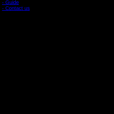
- Guide
- Contact us
ลูกค้าสัมพันธ์
- CONTACT US
- Account
สมัครรับข่าวสาร
ลงทะเบียนเพื่อรับข้อเสนอและส่วนลดพิเศษ
ติดตามได้ทางโซเชียลมีเดีย