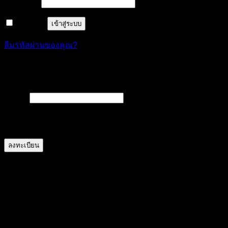
ต้องการ
รหัสผ่าน
*
จำฉันไว้
เข้าสู่ระบบ
ลืมรหัสผ่านของคุณ?
ลงทะเบียน
ต้องการ
อีเมล
*
A link to set a new password will be sent to your email
address.
ลงทะเบียน