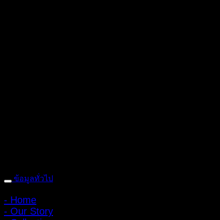
ถ้ำหมูเสือ PIGER WORKS FACTORY & STORES
ที่ตั้ง : 168 ซอย
พิบูลสงคราม 22 แยก 16 ตําบลบางเขน อําเภอเมือง จังหวัดนนทบุรี
1100 เปิดให้บริการทุกวัน 10:00 - 20:00 น.
: 095-491-5665
ข้อมูลทั่วไป
- Home
- Our Story