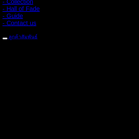
- Collection
- Hall of Fade
- Guide
- Contact us
ลูกค้าสัมพันธ์
- CONTACT US
- Account
สมัครรับข่าวสาร
ลงทะเบียนเพื่อรับข้อเสนอและส่วนลดพิเศษ
ติดตามได้ทางโซเชียลมีเดีย