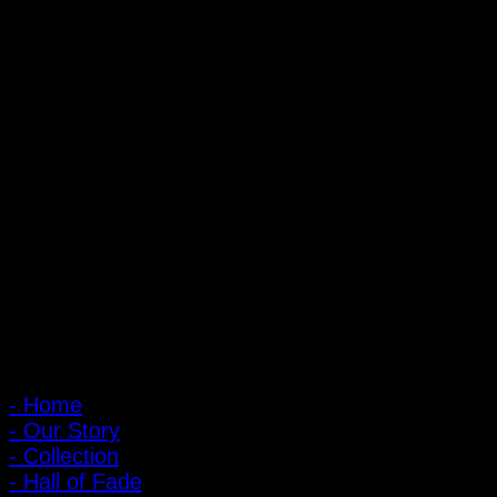
ถ้ำหมูเสือ PIGER WORKS FACTORY & STORES
ที่ตั้ง : 168 ซอยพิบูลสงคราม 22 แยก 16 ตําบลบางเขน อําเภอเมือง
จังหวัดนนทบุรี 1100
เปิดให้บริการทุกวัน 10:00 - 20:00 น.
: 095-491-5665
เมนูหลัก
- Home
- Our Story
- Collection
- Hall of Fade