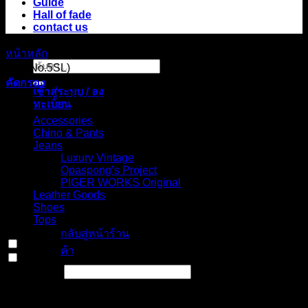
Guide
Hall of fade
contact us
หน้าหลัก
/
สินค้า Choose your fit for 20MF
/
Slim straight, low
ค้นหา:
rise (No.5SL)
คัดกรอง
เข้าสู่ระบบ / ลง
Select Jeans by Category
ทะเบียน
Accessories
Chino & Pants
Jeans
Luxury Vintage
Opaspong’s Project
PIGER WORKS Original
ไม่มีสินค้าใน
Leather Goods
ตะกร้า
Shoes
Tops
กลับสู่หน้าร้าน
In stock
ค้า
On sale
(0)
Text search
ตะกร้าสินค้า
Select Jeans by Fits