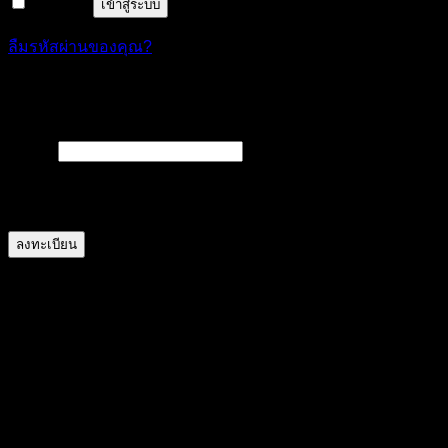
จำฉันไว้
เข้าสู่ระบบ
ลืมรหัสผ่านของคุณ?
ลงทะเบียน
ต้องการ
อีเมล
*
A link to set a new password will be sent to your email
address.
ลงทะเบียน