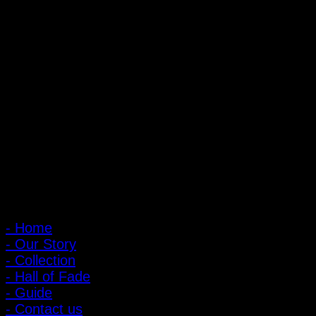
ถ้ำหมูเสือ PIGER WORKS FACTORY & STORES
ที่ตั้ง : 168 ซอยพิบูลสงคราม 22 แยก 16 ตําบลบางเขน อําเภอเมือง
จังหวัดนนทบุรี 1100
เปิดให้บริการทุกวัน 10:00 - 20:00 น.
: 095-491-5665
เมนูหลัก
- Home
- Our Story
- Collection
- Hall of Fade
- Guide
- Contact us