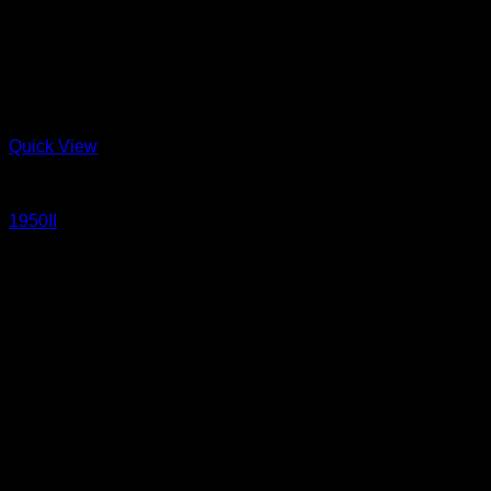
Quick View
Jeans
1950II
14.5 oz Un-sanforized