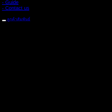
- Guide
- Contact us
ลูกค้าสัมพันธ์
- CONTACT US
- Account
สมัครรับข่าวสาร
ลงทะเบียนเพื่อรับข้อเสนอและส่วนลดพิเศษ
ติดตามได้ทางโซเชียลมีเดีย