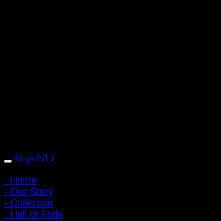
ถ้ำหมูเสือ PIGER WORKS FACTORY & STORES
ที่ตั้ง : 168 ซอย
พิบูลสงคราม 22 แยก 16 ตําบลบางเขน อําเภอเมือง จังหวัดนนทบุรี
1100 เปิดให้บริการทุกวัน 10:00 - 20:00 น.
: 095-491-5665
ข้อมูลทั่วไป
- Home
- Our Story
- Collection
- Hall of Fade