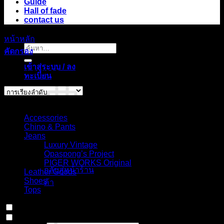
Guide
Hall of fade
contact us
หน้าหลัก
/
สินค้า Model
/
No.6L (Semi Bootcut Low Rise)
ค้นหา:
คัดกรอง
เข้าสู่ระบบ / ลง
แสดง 1 รายการ
ทะเบียน
Select Jeans by Category
Accessories
Chino & Pants
Jeans
ไม่มีสินค้าใน
Luxury Vintage
ตะกร้า
Opaspong’s Project
PIGER WORKS Original
กลับสู่หน้าร้าน
Leather Goods
Shoes
ค้า
Tops
ตะกร้าสินค้า
In stock
On sale
(0)