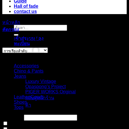
Guide
Hall of fade
contact us
หน้าหลัก
/
สินค้า Size
/
39
ค้นหา:
คัดกรอง
เข้าสู่ระบบ / ลง
Showing 1–12 of 29 results
ทะเบียน
Select Jeans by Category
Accessories
Chino & Pants
Jeans
ไม่มีสินค้าใน
Luxury Vintage
ตะกร้า
Opaspong’s Project
PIGER WORKS Original
Leather Goods
กลับสู่หน้าร้าน
Shoes
ค้า
Tops
ตะกร้าสินค้า
Price filter
In stock