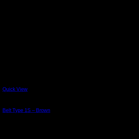
Quick View
Leather Goods
Belt Type 1S – Brown
width 32 mm