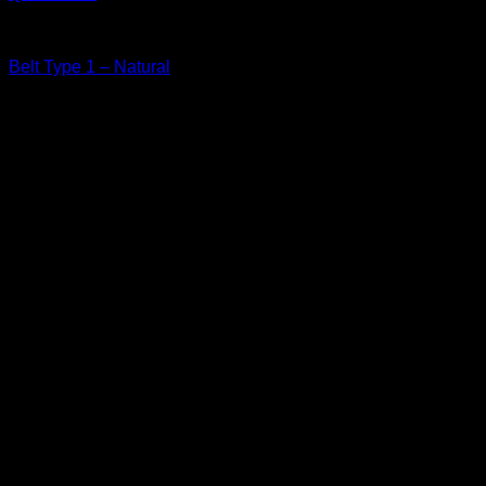
Leather Goods
Belt Type 1 – Natural
width 40 mm