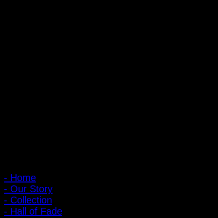
ถ้ำหมูเสือ PIGER WORKS FACTORY & STORES
ที่ตั้ง : 168 ซอยพิบูลสงคราม 22 แยก 16 ตําบลบางเขน อําเภอเมือง
จังหวัดนนทบุรี 1100
เปิดให้บริการทุกวัน 10:00 - 20:00 น.
: 095-491-5665
เมนูหลัก
- Home
- Our Story
- Collection
- Hall of Fade