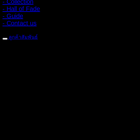
- Collection
- Hall of Fade
- Guide
- Contact us
ลูกค้าสัมพันธ์
- CONTACT US
- Account
สมัครรับข่าวสาร
ลงทะเบียนเพื่อรับข้อเสนอและส่วนลดพิเศษ
ติดตามได้ทางโซเชียลมีเดีย