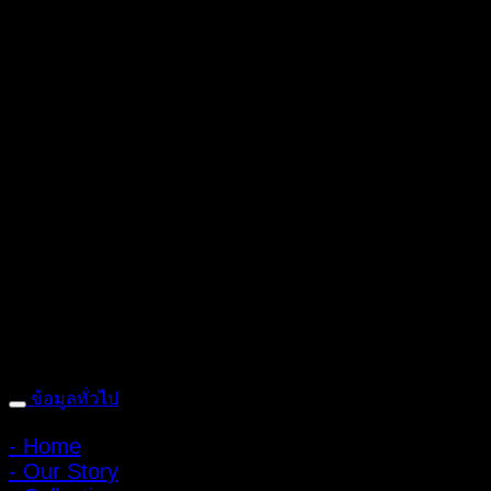
ถ้ำหมูเสือ PIGER WORKS FACTORY & STORES
ที่ตั้ง : 168 ซอย
พิบูลสงคราม 22 แยก 16 ตําบลบางเขน อําเภอเมือง จังหวัดนนทบุรี
1100 เปิดให้บริการทุกวัน 10:00 - 20:00 น.
: 095-491-5665
ข้อมูลทั่วไป
- Home
- Our Story