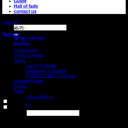
Guide
Hall of fade
contact us
หน้าหลัก
/
สินค้า Choose your fit for 155GZN
/
Bootcut, mid
ค้นหา:
rise (No.7)
คัดกรอง
เข้าสู่ระบบ / ลง
Select Jeans by Category
ทะเบียน
Accessories
Chino & Pants
Jeans
Luxury Vintage
Opaspong’s Project
PIGER WORKS Original
ไม่มีสินค้าใน
Leather Goods
ตะกร้า
Shoes
Tops
กลับสู่หน้าร้าน
In stock
ค้า
On sale
(0)
Text search
ตะกร้าสินค้า
Select Jeans by Fits