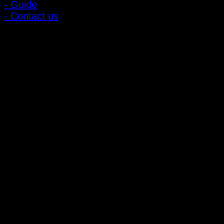
- Guide
- Contact us
ลูกค้าสัมพันธ์
- CONTACT US
- Account
สมัครรับข่าวสาร
ลงทะเบียนเพื่อรับข้อเสนอและส่วนลดพิเศษ
ติดตามได้ทางโซเชียลมีเดีย