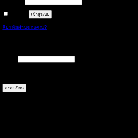
ต้องการ
รหัสผ่าน
*
จำฉันไว้
เข้าสู่ระบบ
ลืมรหัสผ่านของคุณ?
ลงทะเบียน
ต้องการ
อีเมล
*
A link to set a new password will be sent to your email
address.
ลงทะเบียน