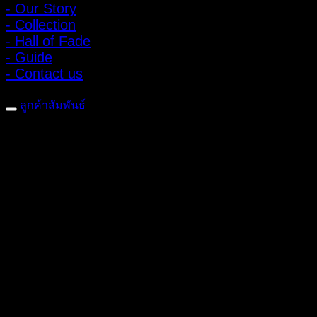
- Our Story
- Collection
- Hall of Fade
- Guide
- Contact us
ลูกค้าสัมพันธ์
- CONTACT US
- Account
สมัครรับข่าวสาร
ลงทะเบียนเพื่อรับข้อเสนอและส่วนลดพิเศษ
ติดตามได้ทางโซเชียลมีเดีย