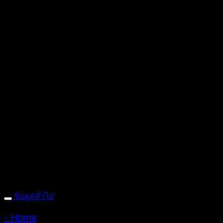
ลงทะเบียนเพื่อรับข้อเสนอและส่วนลดพิเศษ
ติดตามได้ทางโซเชียลมีเดีย
ถ้ำหมูเสือ PIGER WORKS FACTORY & STORES
ที่ตั้ง : 168 ซอ
: 095-491-5665
ข้อมูลทั่วไป
- Home