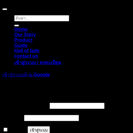
Copyright © 2026 Pigerworks.com All Rights Reserved.
ค้นหา:
Home
Our Story
Product
Guide
Hall of fade
contact us
เข้าสู่ระบบ / ลงทะเบียน
เข้าสู่ระบบด้วย
Google
เข้าสู่ระบบ
ต้องการ
ชื่อผู้ใช้หรือที่อยู่อีเมล
*
ต้องการ
รหัสผ่าน
*
จำฉันไว้
เข้าสู่ระบบ