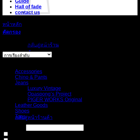
Guide
Hall of fade
contact us
หน้าหลัก
/
สินค้า Size
ไม่มีสินค้าใน
/
6US
คัดกรอง
ตะกร้า
Showing all 6 results
กลับสู่หน้าร้าน
ค้า
Select Jeans by Category
ตะกร้าสินค้า
Accessories
Chino & Pants
Jeans
Luxury Vintage
Opaspong’s Project
PIGER WORKS Original
ไม่มีสินค้าในตะกร้า
Leather Goods
Shoes
Tops
กลับสู่หน้าร้านค้า
Price filter
In stock