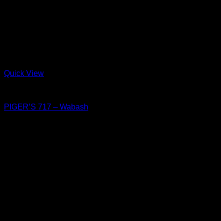
Quick View
Shoes
PIGER’S 717 – Wabash