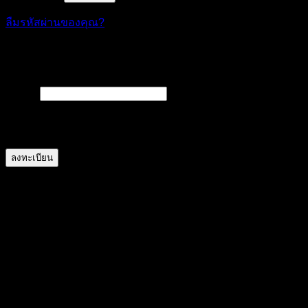
ลืมรหัสผ่านของคุณ?
ลงทะเบียน
ต้องการ
อีเมล
*
A link to set a new password will be sent to your email
address.
ลงทะเบียน