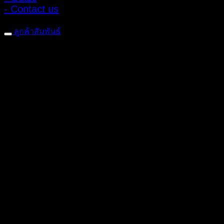
- Contact us
ลูกค้าสัมพันธ์
- CONTACT US
- Account
สมัครรับข่าวสาร
ลงทะเบียนเพื่อรับข้อเสนอและส่วนลดพิเศษ
ติดตามได้ทางโซเชียลมีเดีย