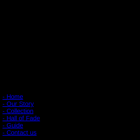
ถ้ำหมูเสือ PIGER WORKS FACTORY & STORES
ที่ตั้ง : 168 ซอยพิบูลสงคราม 22 แยก 16 ตําบลบางเขน อําเภอเมือง
จังหวัดนนทบุรี 1100
เปิดให้บริการทุกวัน 10:00 - 20:00 น.
: 095-491-5665
เมนูหลัก
- Home
- Our Story
- Collection
- Hall of Fade
- Guide
- Contact us