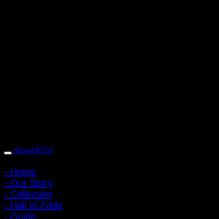
ถ้ำหมูเสือ PIGER WORKS FACTORY & STORES
ที่ตั้ง : 168 ซอย
พิบูลสงคราม 22 แยก 16 ตําบลบางเขน อําเภอเมือง จังหวัดนนทบุรี
1100 เปิดให้บริการทุกวัน 10:00 - 20:00 น.
: 095-491-5665
ข้อมูลทั่วไป
- Home
- Our Story
- Collection
- Hall of Fade
- Guide